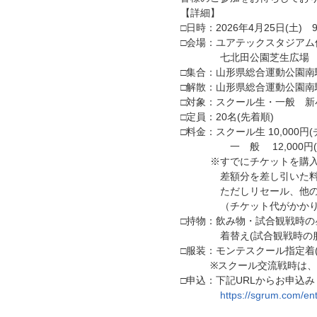
【詳細】
□日時：2026年4月25日(土) 
□会場：ユアテックスタジアム
七北田公園芝生広場 宮
□集合：山形県総合運動公園南
□解散：山形県総合運動公園南
□対象：スクール生・一般 新
□定員：20名(先着順)
□料金：スクール生 10,00
一 般 12,000円(チ
※すでにチケットを購入さ
差額分を差し引いた料金に
ただしリセール、他の方が
（チケット代がかかり
□持物：飲み物・試合観戦時
着替え(試合観戦時の服)
□服装：モンテスクール指定着
※スクール交流戦時は、ビ
□申込：下記URLからお申込み
https://sgrum.com/e