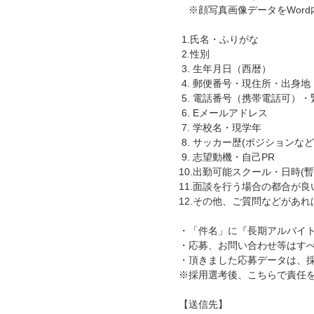
※顔写真画像データをWord
1.氏名・ふりがな
2.性別
3. 生年月日（西暦）
4. 郵便番号・現住所・出身地
5. 電話番号（携帯電話可）・
6. Eメールアドレス
7. 学校名・現学年
8. サッカー歴(ポジションな
9. 志望動機・自己PR
10.出勤可能スクール・日時(暫
11.面談を行う場合の都合が
12.その他、ご質問などがあれ
・「件名」に『長期アルバイ
・応募、お問い合わせ等はす
・頂きました応募データは、
※採用選考後、こちらで責任
【送信先】