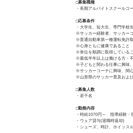
□募集職種
・長期アルバイトスクールコ
□応募条件
・大学生、短大生、専門学校
※サッカー経験者、サッカー
※普通自動車第一種運転免許
※心身ともに健康であること
※単位を順調に取得している
※最低半年以上は働ける方・
※子どもと関わる仕事に興味
※サッカーコーチに興味、関
※山形県のサッカー普及およ
□募集人数
・若干名
□勤務内容
・時給1070円～ 指導経験
・ウェア貸与(退職時返却)
・シューズ、時計、ホイッス