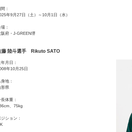
期間：
2025年9月27日（土）～10月1日（水）
会場：
阪府・J-GREEN堺
佐藤 陸斗選手 Rikuto SATO
生年月日：
008年10月25日
出身地：
山形県
身長体重：
86cm、75kg
ポジション：
K