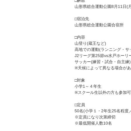
□解散
山形県総合運動公園8月11日(月祝
□宿泊先
山形県総合運動公園合宿所
□内容
山登り(蔵王など)
高地での運動(ランニング・サ
J2リーグ第25節vs水戸ホー
サッカー(練習・試合・自主練
※天候によって異なる場合が
□対象
小学1～４年生
※スクール生以外の方も参加
□定員
50名(小学１・2年生25名程
※定員になり次第締切
※最低開催人数10名