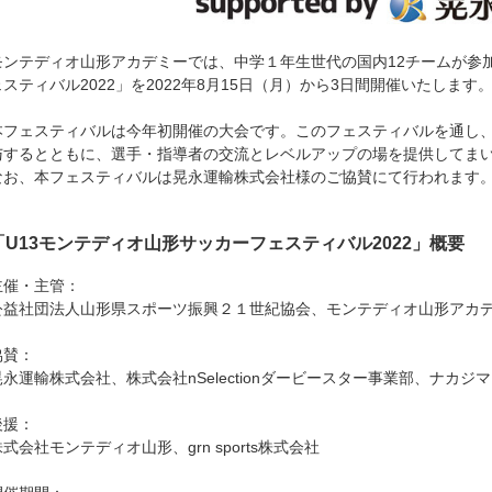
モンテディオ山形アカデミーでは、中学１年生世代の国内12チームが参加
ェスティバル2022」を2022年8月15日（月）から3日間開催いたします
本フェスティバルは今年初開催の大会です。このフェスティバルを通し
与するとともに、選手・指導者の交流とレベルアップの場を提供してま
なお、本フェスティバルは晃永運輸株式会社様のご協賛にて行われます
「U13モンテディオ山形サッカーフェスティバル2022」概要
主催・主管：
公益社団法人山形県スポーツ振興２１世紀協会、モンテディオ山形アカ
協賛：
晃永運輸株式会社、株式会社nSelectionダービースター事業部、ナカジ
後援：
株式会社モンテディオ山形、grn sports株式会社