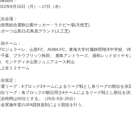
開催期間：
2022年8月15日（月）～17日（水）
試合会場：
山形県総合運動公園サッカー・ラクビー場(天然芝)
スポーツ山形21石鳥居グランド(人工芝)
参加チーム：
SFCジェラーレ、山形FC、AOBA FC、東海大学付属静岡翔洋中学校、VE
ン千葉、ブラウブリッツ秋田、 鹿島アントラーズ、浦和レッドダイヤモ
内、モンテディオ山形ジュニアユース村山
以上全１２チーム
大会規定：
予選リーグ：4ブロック3チームによるリーグ戦とし各リーグの順位を決
順位リーグ：各ブロックの順位同士4チームによるリーグ戦とし順位を決
試合時間は50分とする。（25分-5分-25分）
大会実施年度のJFA競技規則により競技を行う。