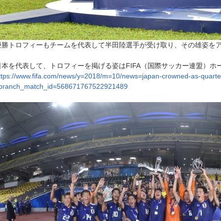
優勝トロフィーもチームを代表して半田陸選手が受け取り、その雄姿を
日本を代表して、トロフィーを掲げる姿はFIFA（国際サッカー連盟）ホ
ttps://www.fifa.com/news/y=2018/m=10/news=japan-crowned-as-quartet
branch_match_id=568671767522921489