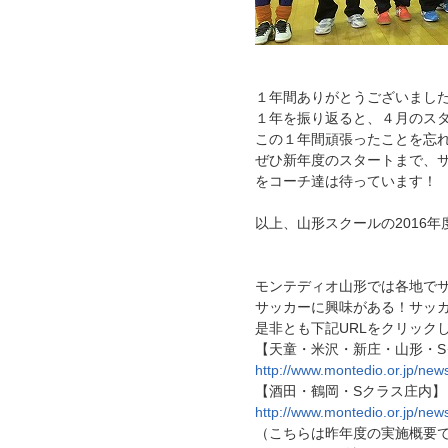
１年間ありがとうございまし
１年を振り返ると、４月のス
この１年間頑張ったことを忘
ぜひ新年度のスタートまで、
をコーチ達は待っています！
以上、山形スクールの2016
モンテディオ山形では各地で
サッカーに興味がある！サッ
是非とも下記URLをクリック
【天童・米沢・新庄・山形・S
http://www.montedio.or.jp/ne
【酒田・鶴岡・Sクラス庄内】
http://www.montedio.or.jp/ne
（こちらは昨年度の実施概要で