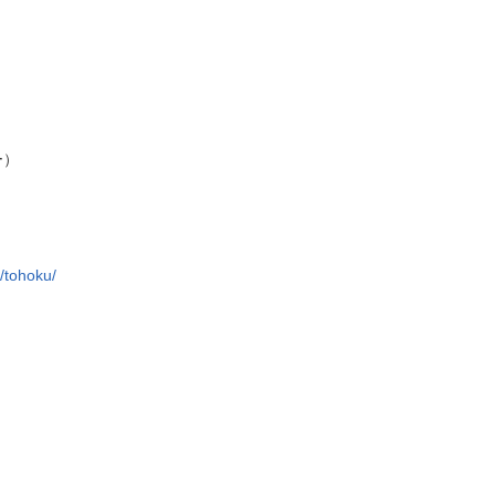
ー）
/tohoku/