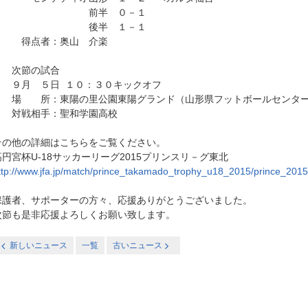
前半 ０－１
後半 １－１
得点者：奥山 介楽
次節の試合
９月 ５日 １０：３０キックオフ
場 所：東陽の里公園東陽グランド（山形県フットボールセンタ
対戦相手：聖和学園高校
その他の詳細はこちらをご覧ください。
高円宮杯U-18サッカーリーグ2015プリンスリ－グ東北
ttp://www.jfa.jp/match/prince_takamado_trophy_u18_2015/prince_2015
保護者、サポーターの方々、応援ありがとうございました。
次節も是非応援よろしくお願い致します。
新しいニュース
一覧
古いニュース