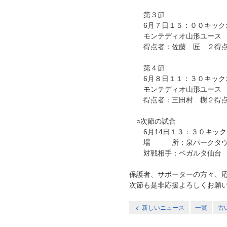
第３節
6月７日１５：００キックオフ
モンテディオ山形ユース ８－
得点者：佐藤 匠 ２得点、
第４節
6月８日１１：３０キックオフ
モンテディオ山形ユース 
得点者：三田村 樹２得点
○次節の試合
6月14日１３：３０キック
場 所：泉パークタウ
対戦相手：ベガルタ仙台
保護者、サポーターの方々、
次節も是非応援よろしくお願
新しいニュース
一覧
古